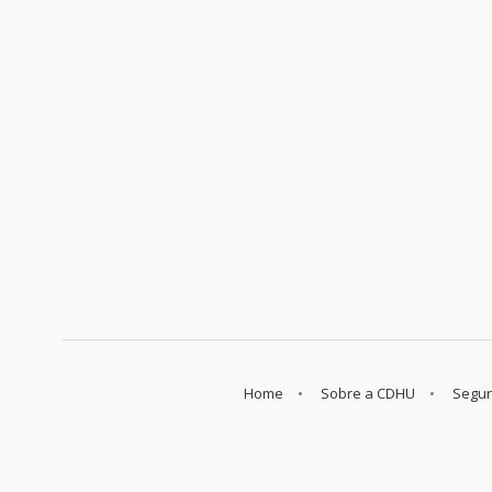
Home
Sobre a CDHU
Segun