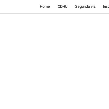
Home
CDHU
Segunda via
Ins
Facebook
Twitter
Google+
Pinterest
RSS