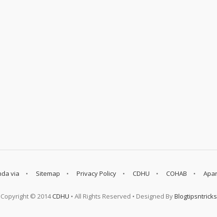
da via
Sitemap
Privacy Policy
CDHU
COHAB
Apar
Copyright © 2014
CDHU
• All Rights Reserved • Designed By
Blogtipsntricks